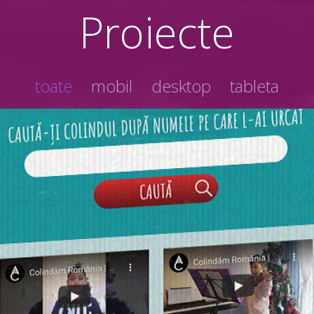
Proiecte
toate
mobil
desktop
tableta