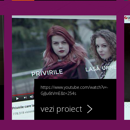
https://www.youtube.com/watch?v=-
GjIJu6tVmE&t=254s
vezi proiect