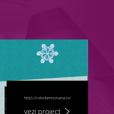
https://colindamromania.ro/
vezi proiect