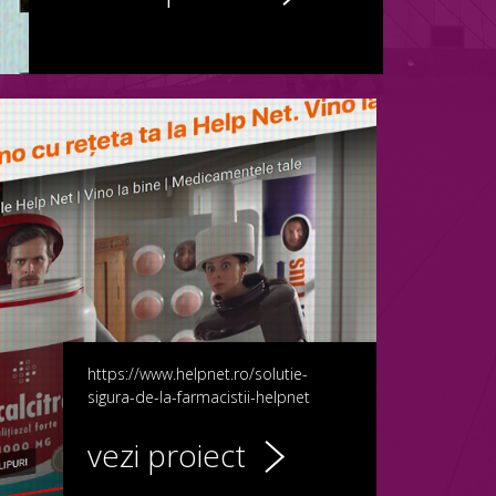
https://www.helpnet.ro/solutie-
sigura-de-la-farmacistii-helpnet
vezi proiect